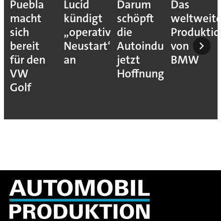
Puebla
Lucid
Darum
Das
macht
kündigt
schöpft
weltweit
sich
„operativen
die
Produkti
bereit
Neustart“
Autoindustrie
von
für den
an
jetzt
BMW
VW
Hoffnung
Golf