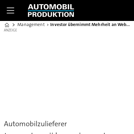
Management
Investor übernimmt Mehrheit an Weber Automotive
Home
ANZEIGE
ANZEIGE
Automobilzulieferer