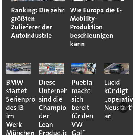
Ranking: Die zehn
Wie Europa die E-
größten
Mobility-
Zulieferer der
Produktion
Autoindustrie
beschleunigen
kann
BMW
Diese
Puebla
Lucid
startet
Unternehmen
macht
kündigt
Serienproduktion
sind die
sich
„operativ
des i3
Champions
bereit
Neustart“
im
der
für den
an
Werk
Lean
VW
München
Production
Golf