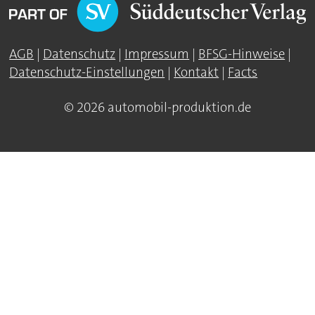
AGB
|
Datenschutz
|
Impressum
|
BFSG-Hinweise
|
Datenschutz-Einstellungen
|
Kontakt
|
Facts
© 2026 automobil-produktion.de