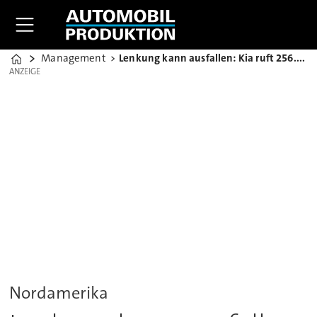
Management
Lenkung kann ausfallen: Kia ruft 256.000 Soul zurück
Home
ANZEIGE
ANZEIGE
Nordamerika