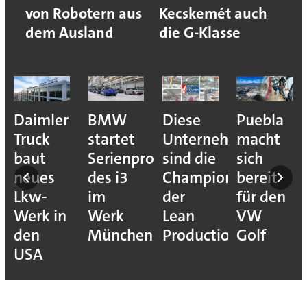
von Robotern aus
Kecskemét auch
dem Ausland
die G-Klasse
e
Daimler
BMW
Diese
Puebla
ion
Truck
startet
Unternehmen
macht
baut
Serienproduktion
sind die
sich
neues
des i3
Champions
bereit
Lkw-
im
der
für den
Werk in
Werk
Lean
VW
den
München
Production
Golf
USA