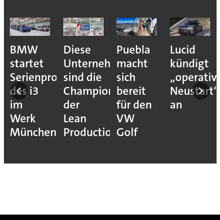
BMW
Diese
Puebla
Lucid
startet
Unternehmen
macht
kündigt
Serienproduktion
sind die
sich
„operativ
des i3
Champions
bereit
Neustart“
im
der
für den
an
Werk
Lean
VW
München
Production
Golf