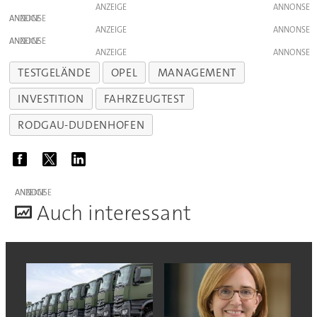
ANZEIGE
ANZEIGE
ANZEIGE
ANZEIGE
ANZEIGE
TESTGELÄNDE
OPEL
MANAGEMENT
INVESTITION
FAHRZEUGTEST
RODGAU-DUDENHOFEN
ANZEIGE
A
uch interessant