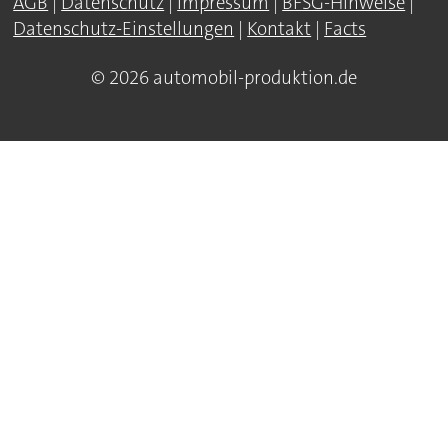
AGB
|
Datenschutz
|
Impressum
|
BFSG-Hinweise
|
Datenschutz-Einstellungen
|
Kontakt
|
Facts
© 2026 automobil-produktion.de