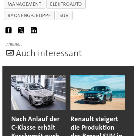
MANAGEMENT
ELEKTROAUTO
BAONENG-GRUPPE
SUV
ANZEIGE
A
uch interessant
Nach Anlauf der
Renault steigert
C-Klasse erhält
die Produktion
Kecskemét auch
des Boreal SUV in