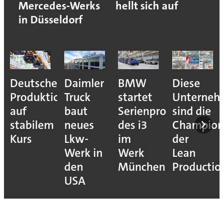
Mercedes-Werks
hellt sich auf
in Düsseldorf
Deutsche
Daimler
BMW
Diese
Produktion
Truck
startet
Unterne
auf
baut
Serienproduktion
sind die
stabilem
neues
des i3
Champion
Kurs
Lkw-
im
der
Werk in
Werk
Lean
den
München
Productio
USA