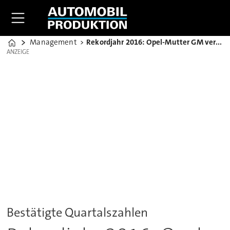
Management
Rekordjahr 2016: Opel-Mutter GM verdoppelt Gewinn
Home
ANZEIGE
ANZEIGE
Bestätigte Quartalszahlen