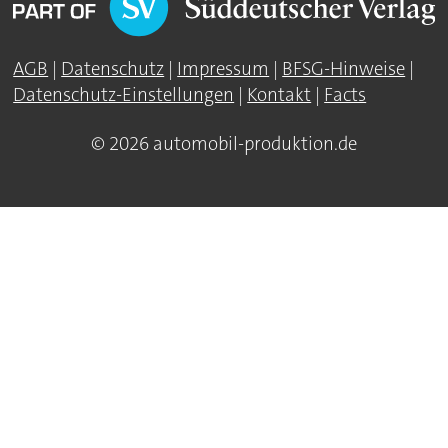
AGB
|
Datenschutz
|
Impressum
|
BFSG-Hinweise
|
Datenschutz-Einstellungen
|
Kontakt
|
Facts
© 2026 automobil-produktion.de