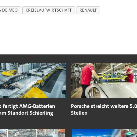
A DE MEO
KREISLAUFWIRTSCHAFT
RENAULT
 fertigt AMG-Batterien
Porsche streicht weitere 5.
am Standort Schierling
Stellen