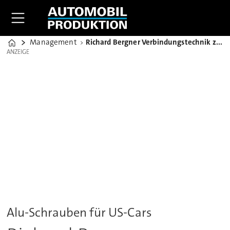
Management
Richard Bergner Verbindungstechnik zurrt US-Joint Venture fest
Home
ANZEIGE
ANZEIGE
Alu-Schrauben für US-Cars