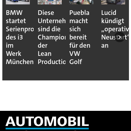
BMW
Diese
Puebla
Lucid
startet
Unternehmen
macht
kündigt
Serienproduktion
sind die
sich
„operativ
des i3
Champions
bereit
Neustart“
im
der
für den
an
Werk
Lean
VW
München
Production
Golf