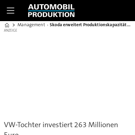
Management
Skoda erweitert Produktionskapazität in Kvasiny auf 280.000 Autos jährlich
Home
ANZEIGE
ANZEIGE
VW-Tochter investiert 263 Millionen
Euro