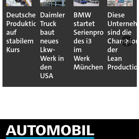
Deutsche
Daimler
BMW
Diese
Produktion
Truck
startet
Unterne
auf
baut
Serienproduktion
sind die
stabilem
neues
des i3
Champion
Kurs
Lkw-
im
der
Werk in
Werk
Lean
den
München
Productio
USA