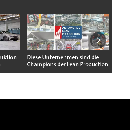
duktion
Diese Unternehmen sind die
Puebl
n
Champions der Lean Production
VW G