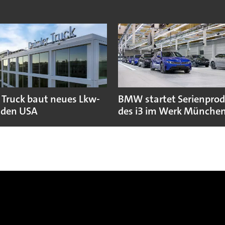
 Truck baut neues Lkw-
BMW startet Serienpro
 den USA
des i3 im Werk Münche