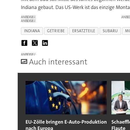
Indiana gebaut. Das US-Werk ist das einzige Mont
ANZEIGE
ANZE
ANZEIGE
INDIANA
GETRIEBE
ERSATZTEILE
SUBARU
M
ANZEIGE
A
uch interessant
EU-Zölle bringen E-Auto-Produktion
Schaeffl
nach Europa
Flaute