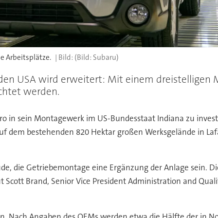
e Arbeitsplätze.
(Bild: Subaru)
n USA wird erweitert: Mit einem dreistelligen Mi
chtet werden.
o in sein Montagewerk im US-Bundesstaat Indiana zu invest
auf dem bestehenden 820 Hektar großen Werksgelände in Lafay
ude, die Getriebemontage eine Ergänzung der Anlage sein. Di
cott Brand, Senior Vice President Administration and Qualit
en. Nach Angaben des OEMs werden etwa die Hälfte der in N