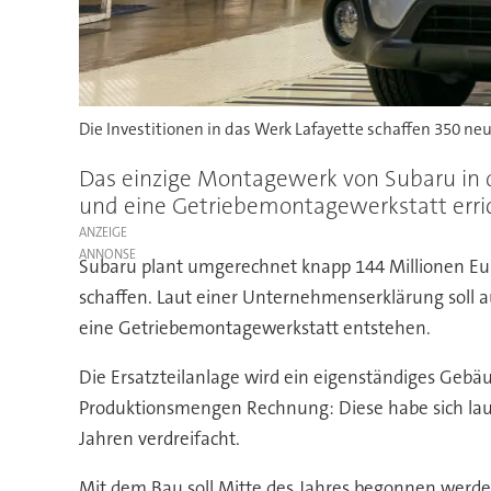
Die Investitionen in das Werk Lafayette schaffen 350 neu
Das einzige Montagewerk von Subaru in de
und eine Getriebemontagewerkstatt erri
ANZEIGE
Subaru plant umgerechnet knapp 144 Millionen Eur
schaffen. Laut einer Unternehmenserklärung soll 
eine Getriebemontagewerkstatt entstehen.
Die Ersatzteilanlage wird ein eigenständiges Gebä
Produktionsmengen Rechnung: Diese habe sich laut S
Jahren verdreifacht.
Mit dem Bau soll Mitte des Jahres begonnen werd