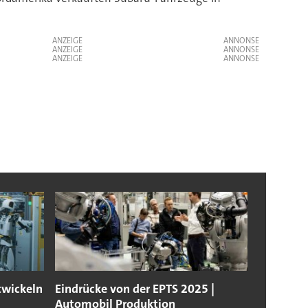
ANZEIGE
ANZEIGE
ANZEIGE
twickeln
Eindrücke von der EPTS 2025 |
Automobil Produktion