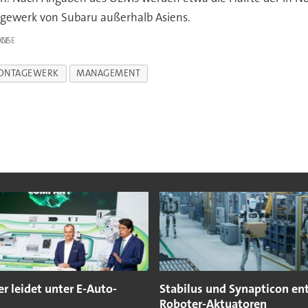
agewerk von Subaru außerhalb Asiens.
IGE
ONTAGEWERK
MANAGEMENT
er leidet unter E-Auto-
Stabilus und Synapticon en
Roboter-Aktuatoren