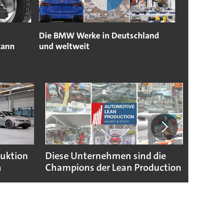
Die BMW Werke in Deutschland
kann
und weltweit
duktion
Diese Unternehmen sind die
Puebl
n
Champions der Lean Production
VW G