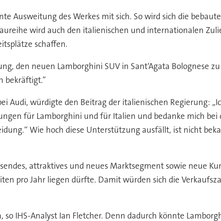
nte Ausweitung des Werkes mit sich. So wird sich die bebaute
ureihe wird auch den italienischen und internationalen Zuli
itsplätze schaffen.
dung, den neuen Lamborghini SUV in Sant‘Agata Bolognese zu 
 bekräftigt.”
ei Audi, würdigte den Beitrag der italienischen Regierung: „I
ngen für Lamborghini und für Italien und bedanke mich bei d
ng.“ Wie hoch diese Unterstützung ausfällt, ist nicht bekan
sendes, attraktives und neues Marktsegment sowie neue Ku
iten pro Jahr liegen dürfte. Damit würden sich die Verkaufsz
ein, so IHS-Analyst Ian Fletcher. Denn dadurch könnte Lamb