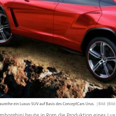
Baureihe ein Luxus-SUV auf Basis des ConceptCars Urus.
(Bild
mborghini heute in Rom die Produktion eines Lux