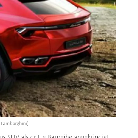
: Lamborghini)
us SUV als dritte Baureihe angekündigt.