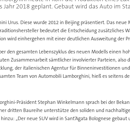
as Jahr 2018 geplant. Gebaut wird das Auto im 
ini Urus. Diese wurde 2012 in Beijing präsentiert. Das neue 
raditionshersteller bedeutet die Entscheidung zusätzliches
ion wird einhergehen mit einer deutlichen Ausweitung der P
er den gesamten Lebenszyklus des neuen Modells einen hohen
guten Zusammenarbeit sämtlicher involvierter Parteien, also
cklung, der italienischen Agentur für Binneninvestitionen und 
amten Team von Automobili Lamborghini, hieß es seitens d
rghini-Präsident Stephan Winkelmann sprach bei der Beka
einer dritten Baureihe unterstütze den soliden und nachhal
t hinzu: „Der neue SUV wird in Sant’Agata Bolognese gebaut 