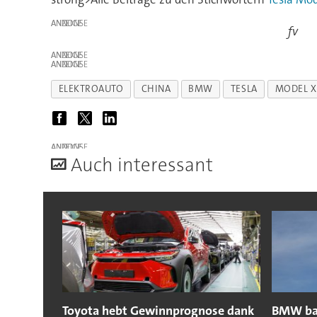
ANZEIGE
fv
ANZEIGE
ANZEIGE
ELEKTROAUTO
CHINA
BMW
TESLA
MODEL X
ANZEIGE
A
uch interessant
Toyota hebt Gewinnprognose dank
BMW bau