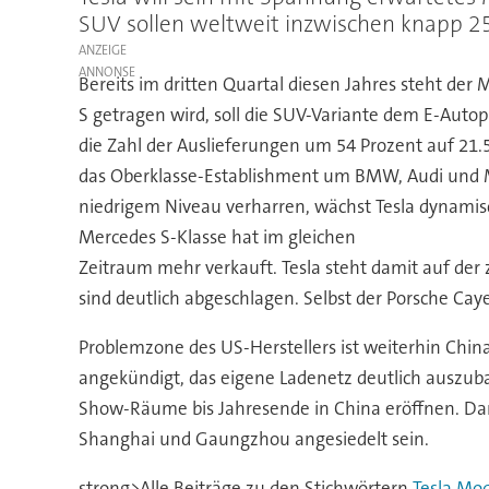
SUV sollen weltweit inzwischen knapp 25
ANZEIGE
Bereits im dritten Quartal diesen Jahres steht de
S getragen wird, soll die SUV-Variante dem E-Autop
die Zahl der Auslieferungen um 54 Prozent auf 21.
das Oberklasse-Establishment um BMW, Audi und 
niedrigem Niveau verharren, wächst Tesla dynamisch
Mercedes S-Klasse hat im gleichen
Zeitraum mehr verkauft. Tesla steht damit auf der
sind deutlich abgeschlagen. Selbst der Porsche Ca
Problemzone des US-Herstellers ist weiterhin Chin
angekündigt, das eigene Ladenetz deutlich auszu
Show-Räume bis Jahresende in China eröffnen. Dam
Shanghai und Gaungzhou angesiedelt sein.
strong>Alle Beiträge zu den Stichwörtern
Tesla
Mod