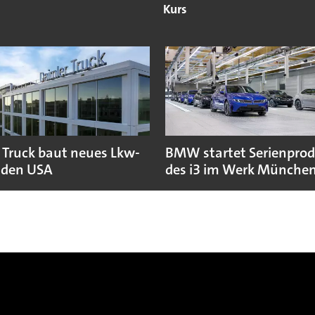
Kurs
 Truck baut neues Lkw-
BMW startet Serienpro
 den USA
des i3 im Werk Münche