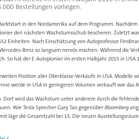
.000 Bestellungen vorliegen.
r Marktstart in den Nordamerika auf dem Programm. Nachdem 
ionier den nächsten Wachstumsschub bescheren. Zuletzt war e
552 Einheiten. Nach Einschätzung von Autoprofessor Ferdina
Mercedes-Benz so langsam nervös machen: Während die Verk
. So hat der E-Autopionier im ersten Halbjahr 2015 in USA 10
 zweiten Position aller Oberklasse-Verkäufe in USA. Modelle
yenne werde in USA in geringeren Volumen verkauft wie das M
a. Dort wird das Wachstum unter anderem durch die fehlende 
bauen. Wie Tesla-Sprecher Gary Tao gegenüber
Bloomberg
ange
it läge die Gesamtzahl bei 15. Die neuen Ausstellungsräume 
el X