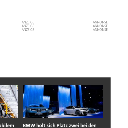
ANZEIGE
ANZEIGE
ANZEIGE
tabilem
BMW holt sich Platz zwei bei den