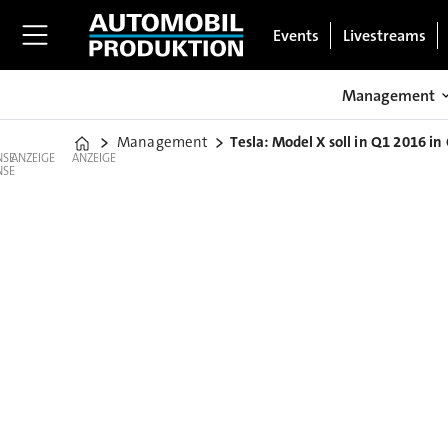
Events
Livestreams
Management
Management
Tesla: Model X soll in Q1 2016 i
Home
ANZEIGE
ANZEIGE