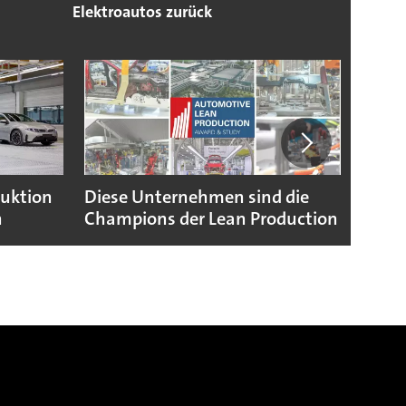
Elektroautos zurück
duktion
Diese Unternehmen sind die
Puebl
n
Champions der Lean Production
VW G