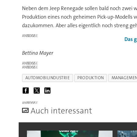
Neben dem Jeep Renegade sollen bald noch zwei we
Produktion eines noch geheimen Pick-up-Modells vo
dazukommen. Aber alles eigentlich noch streng ge
ANZEIGE
Das g
Bettina Mayer
ANZEIGE
ANZEIGE
AUTOMOBILINDUSTRIE
PRODUKTION
MANAGEME
ANZEIGE
A
uch interessant