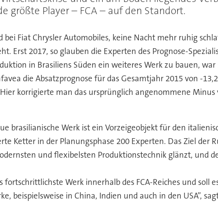
de größte Player – FCA – auf den Standort.
d bei Fiat Chrysler Automobiles, keine Nacht mehr ruhig schlaf
eht. Erst 2017, so glauben die Experten des Prognose-Speziali
oduktion in Brasiliens Süden ein weiteres Werk zu bauen, wa
nfavea die Absatzprognose für das Gesamtjahr 2015 von -13,2 
on. Hier korrigierte man das ursprünglich angenommene Minus
ue brasilianische Werk ist ein Vorzeigeobjekt für den italieni
rte Ketter in der Planungsphase 200 Experten. Das Ziel der R
odernsten und flexibelsten Produktionstechnik glänzt, und
 fortschrittlichste Werk innerhalb des FCA-Reiches und soll es
rke, beispielsweise in China, Indien und auch in den USA”, s