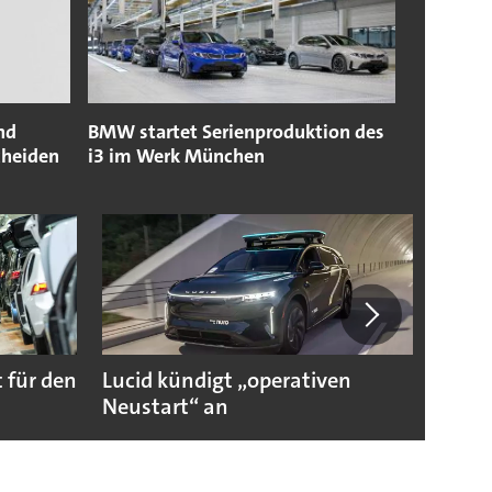
nd
BMW startet Serienproduktion des
cheiden
i3 im Werk München
 für den
Lucid kündigt „operativen
Darum
Neustart“ an
Autoi