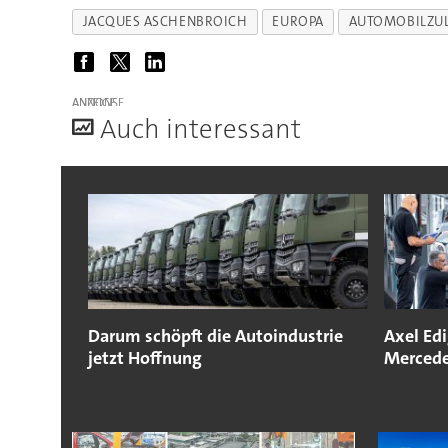
JACQUES ASCHENBROICH
EUROPA
AUTOMOBILZUL
ANZEIGE
A
uch interessant
Darum schöpft die Autoindustrie
Axel Edi
jetzt Hoffnung
Mercede