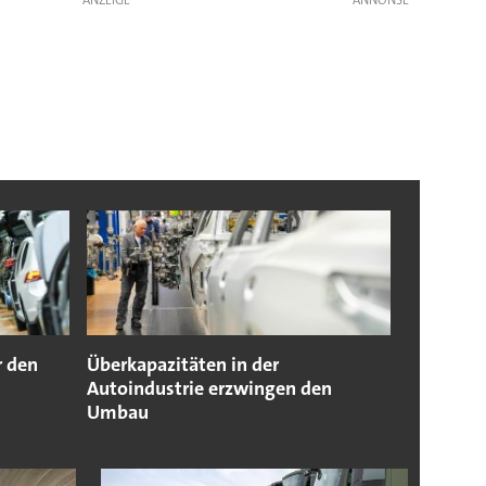
r den
Überkapazitäten in der
Autoindustrie erzwingen den
Umbau