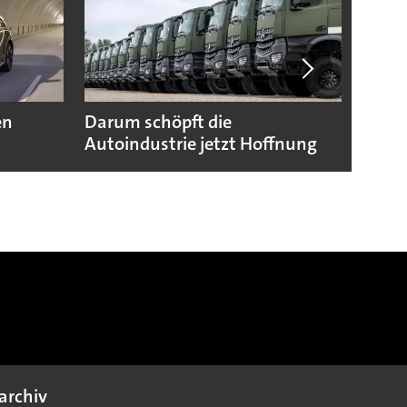
en
Darum schöpft die
Das w
Autoindustrie jetzt Hoffnung
Prod
archiv