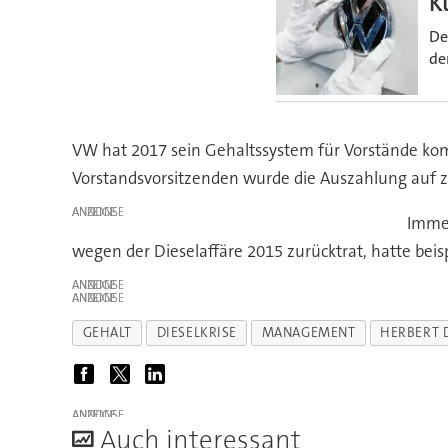
K
De
de
VW hat 2017 sein Gehaltssystem für Vorstände komp
Vorstandsvorsitzenden wurde die Auszahlung auf ze
ANZEIGE
Immer
wegen der Dieselaffäre 2015 zurücktrat, hatte beis
ANZEIGE
ANZEIGE
GEHALT
DIESELKRISE
MANAGEMENT
HERBERT 
ANZEIGE
A
uch interessant