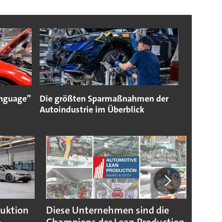
language”
Die größten Sparmaßnahmen der
Autoindustrie im Überblick
duktion
Diese Unternehmen sind die
Puebl