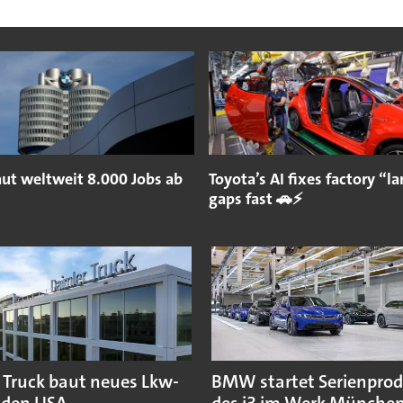
t weltweit 8.000 Jobs ab
Toyota’s AI fixes factory “
gaps fast 🚗⚡
 Truck baut neues Lkw-
BMW startet Serienpro