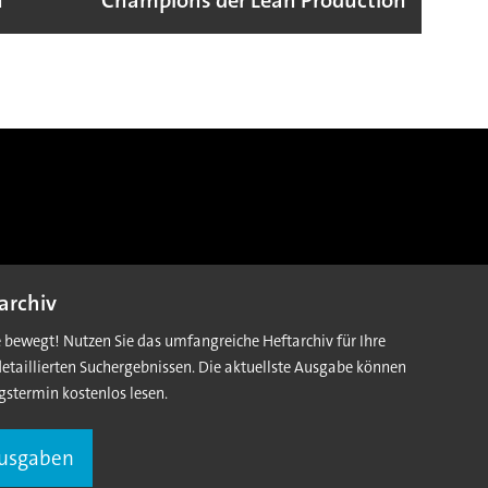
n
Champions der Lean Production
VW G
archiv
e bewegt! Nutzen Sie das umfangreiche Heftarchiv für Ihre
detaillierten Suchergebnissen. Die aktuellste Ausgabe können
gstermin kostenlos lesen.
Ausgaben