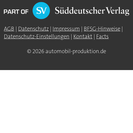
AGB
|
Datenschutz
|
Impressum
|
BFSG-Hinweise
|
Datenschutz-Einstellungen
|
Kontakt
|
Facts
© 2026 automobil-produktion.de