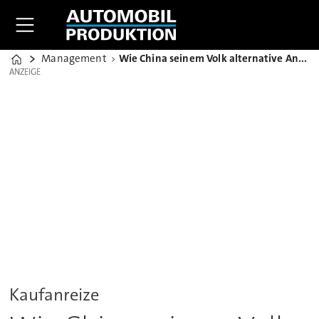
Management
Wie China seinem Volk alternative Antriebe schmackhaft macht
Home
ANZEIGE
ANZEIGE
Kaufanreize