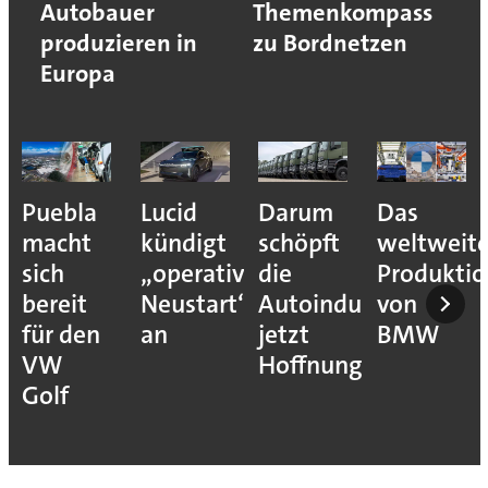
Autobauer
Themenkompass
produzieren in
zu Bordnetzen
Europa
Puebla
Lucid
Darum
Das
macht
kündigt
schöpft
weltweit
sich
„operativen
die
Produkti
bereit
Neustart“
Autoindustrie
von
für den
an
jetzt
BMW
VW
Hoffnung
Golf