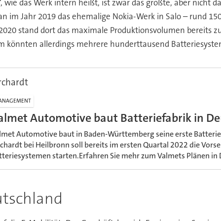
wie das Werk intern heißt, ist zwar das größte, aber nicht das
man im Jahr 2019 das ehemalige Nokia-Werk in Salo – rund 15
2020 stand dort das maximale Produktionsvolumen bereits z
könnten allerdings mehrere hunderttausend Batteriesysteme 
rchardt
ANAGEMENT
almet Automotive baut Batteriefabrik in D
lmet Automotive baut in Baden-Württemberg seine erste Batterief
rchardt bei Heilbronn soll bereits im ersten Quartal 2022 die Vors
tteriesystemen starten.Erfahren Sie mehr zum Valmets Plänen in
utschland