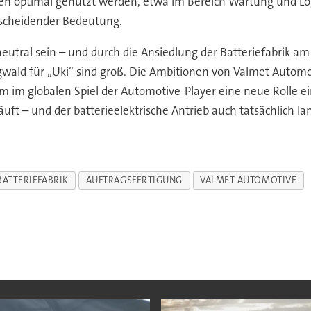
en optimal genutzt werden, etwa im Bereich Wartung und Log
tscheidender Bedeutung.
neutral sein – und durch die Ansiedlung der Batteriefabrik 
ald für „Uki“ sind groß. Die Ambitionen von Valmet Automot
 um im globalen Spiel der Automotive-Player eine neue Rolle
uft – und der batterieelektrische Antrieb auch tatsächlich la
BATTERIEFABRIK
AUFTRAGSFERTIGUNG
VALMET AUTOMOTIVE