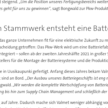
t steigend.
„Um die Position unseres Fertigungsbereichs weiter
es geht für uns zu gewinnen“
, sagt Bongwald zur Pkw-Produkt
 Stammwerk entsteht eine Batte
d das ganze Unternehmen fit für eine elektrische Zukunft z
scheidung getroffen: Das Pkw-Werk wird um eine Batteriefabr
ntegriert – sollen ab der zweiten Jahreshälfte 2021 in großer
ellers für die Montage der Batteriesysteme und die Produkti
ie in Uusikaupunki gefertigt. Anfang dieses Jahres bekam Va
k sind an Bord.
„Der Ausbau unseres Batteriegeschäfts ist eng m
ngwald.
„Wir werden die komplette Wertschöpfung von Batterie
ng bis hin zum Supply Chain Management und schließlich der 
g auf Jahre. Dadurch mache sich Valmet weniger abhängig vo