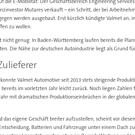
uf die E-Mobilität: Der Geschäftsbereich Engineering Service
nvestor Mutares verkauft – ein Schritt, der bei Arbeitnehme
gegen werden ausgebaut. Erst kürzlich kündigte Valmet an, i
fen zu wollen.
 nicht genug: In Baden-Württemberg laufen bereits die Planun
rten. Die Nähe zur deutschen Autoindustrie liegt als Grund f
ulieferer
ar konnte Valmet Automotive seit 2013 stets steigende Produ
bereits im vorletzten Jahr leicht zurück. Noch liegen Zahlen fü
em Jahr mit dramatischen Produktionseinbrüchen in der global
d das eigene Geschäft breiter aufzustellen, scheint vor diese
ie Entscheidung, Batterien und Fahrzeuge unter einem Dach 