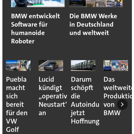
BMW entwickelt
Die BMW Werke
Software für
in Deutschland
humanoide
und weltweit
Roboter
Puebla
Lucid
Darum
Das
macht
kündigt
schöpft
weltweit
sich
„operativen
die
Produkti
bereit
Neustart“
Autoindustrie
von
für den
an
jetzt
BMW
VW
Hoffnung
Golf