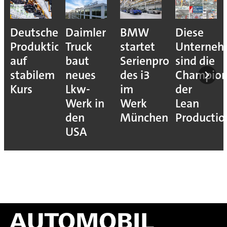
Deutsche
Daimler
BMW
Diese
Produktion
Truck
startet
Unterne
auf
baut
Serienproduktion
sind die
stabilem
neues
des i3
Champion
Kurs
Lkw-
im
der
Werk in
Werk
Lean
den
München
Productio
USA