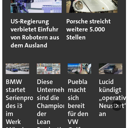
US-Regierung
Porsche streicht
verbietet Einfuhr
weitere 5.000
von Robotern aus
Stellen
dem Ausland
BMW
Diese
Puebla
Lucid
startet
Unternehmen
macht
kündigt
Serienproduktion
sind die
sich
„operativ
des i3
Champions
bereit
Neustart“
im
der
für den
an
Werk
Lean
VW