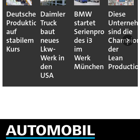
Deutsche
Daimler
BMW
Diese
Produktion
Truck
startet
Unterne
auf
baut
Serienproduktion
sind die
stabilem
neues
des i3
Champion
Kurs
Lkw-
im
der
Werk in
Werk
Lean
den
München
Productio
USA