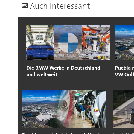
A
uch interessant
Die BMW Werke in Deutschland
Puebla m
und weltweit
VW Gol