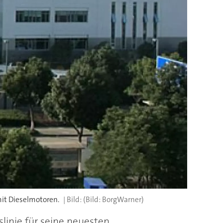
mit Dieselmotoren.
(Bild: BorgWarner)
linie für seine neuesten