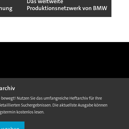
Das weltweite
Toyo
fnung
Produktionsnetzwerk von BMW
dank
archiv
e bewegt! Nutzen Sie das umfangreiche Heftarchiv für Ihre
detaillierten Suchergebnissen. Die aktuellste Ausgabe können
gstermin kostenlos lesen.