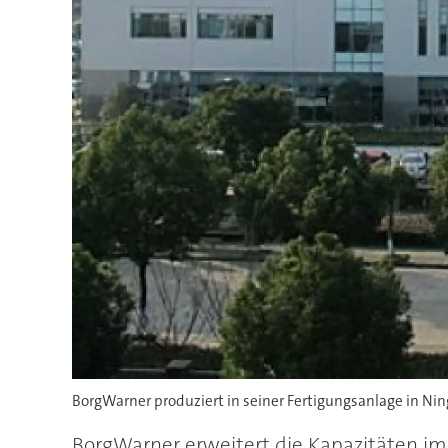
BorgWarner produziert in seiner Fertigungsanlage in Ni
BorgWarner erweitert die Kapazitäten im