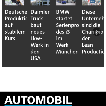
Deutsche
Daimler
BMW
Diese
Produktion
Truck
startet
Unterne
auf
baut
Serienproduktion
sind die
stabilem
neues
des i3
Champion
Kurs
Lkw-
im
der
Werk in
Werk
Lean
den
München
Productio
USA