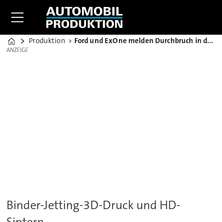
Produktion
Ford und ExOne melden Durchbruch in der Alu-Verarbeitung
Home
ANZEIGE
ANZEIGE
Binder-Jetting-3D-Druck und HD-
Sintern