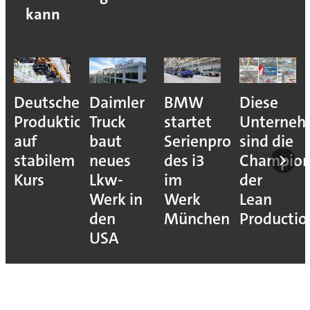
kann
Deutsche
Daimler
BMW
Diese
Produktion
Truck
startet
Unterne
auf
baut
Serienproduktion
sind die
stabilem
neues
des i3
Champion
Kurs
Lkw-
im
der
Werk in
Werk
Lean
den
München
Productio
USA