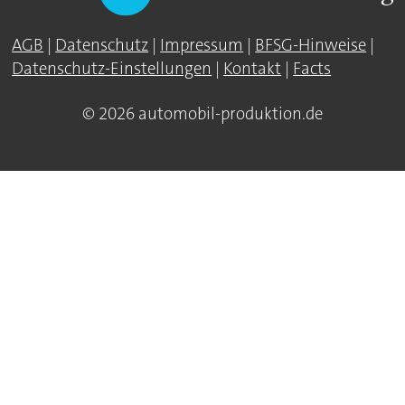
AGB
|
Datenschutz
|
Impressum
|
BFSG-Hinweise
|
Datenschutz-Einstellungen
|
Kontakt
|
Facts
© 2026 automobil-produktion.de