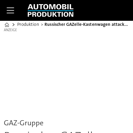
Produktion
Russischer GAZelle-Kastenwagen attackiert West-Märkte
Home
ANZEIGE
ANZEIGE
GAZ-Gruppe