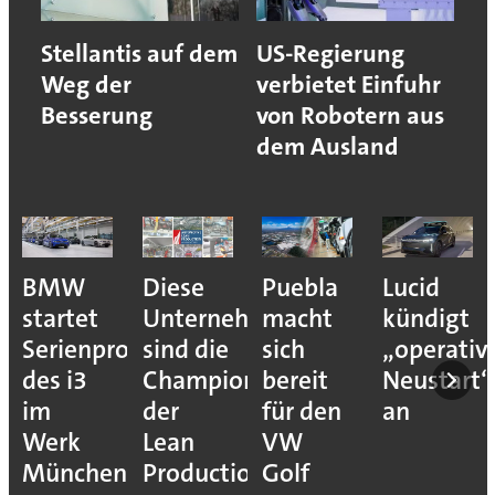
Stellantis auf dem
US-Regierung
Weg der
verbietet Einfuhr
Besserung
von Robotern aus
dem Ausland
BMW
Diese
Puebla
Lucid
startet
Unternehmen
macht
kündigt
Serienproduktion
sind die
sich
„operativ
des i3
Champions
bereit
Neustart“
im
der
für den
an
Werk
Lean
VW
München
Production
Golf