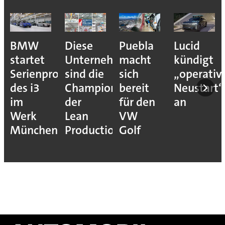
BMW
Diese
Puebla
Lucid
startet
Unternehmen
macht
kündigt
Serienproduktion
sind die
sich
„operativ
des i3
Champions
bereit
Neustart“
im
der
für den
an
Werk
Lean
VW
München
Production
Golf