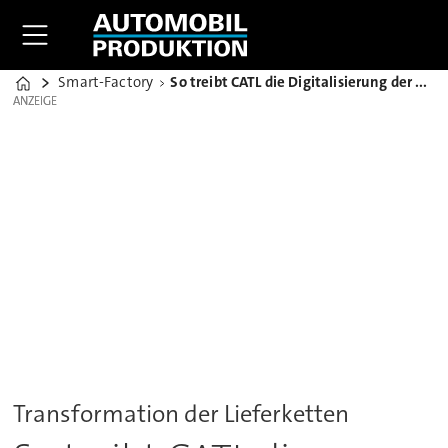
Smart-Factory
So treibt CATL die Digitalisierung der Batterie-Logistik voran
Home
ANZEIGE
ANZEIGE
Transformation der Lieferketten