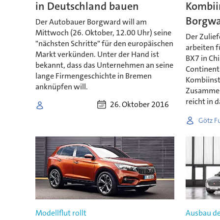
in Deutschland bauen
Kombii
Borgw
Der Autobauer Borgward will am
Mittwoch (26. Oktober, 12.00 Uhr) seine
Der Zulief
"nächsten Schritte" für den europäischen
arbeiten 
Markt verkünden. Unter der Hand ist
BX7 in Ch
bekannt, dass das Unternehmen an seine
Continenta
lange Firmengeschichte in Bremen
Kombiinst
anknüpfen will.
Zusammen
reicht in 
26. Oktober 2016
Götz F
Modellflut rollt
Ausbau de