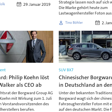
Strategie lassen noch auf sich 
29. Januar 2019
Volk
Die Marke gehört heute zum
Lastwagenhersteller Foton aus
2. Ja
Tino Böhler
ent
SUV BX7
d: Philip Koehn löst
Chinesischer Borgwar
Walker als CEO ab
in Deutschland an den
chtsrat der Borgward Group AG
Unter der bekannten Traditio
 Koehn mit Wirkung zum 1. Juli
Borgward wagt sich der chines
 Vorstandsvorsitzenden des
Fahrzeughersteller Foton mit
herstellers berufen.
auf den deutschen Markt. Die 