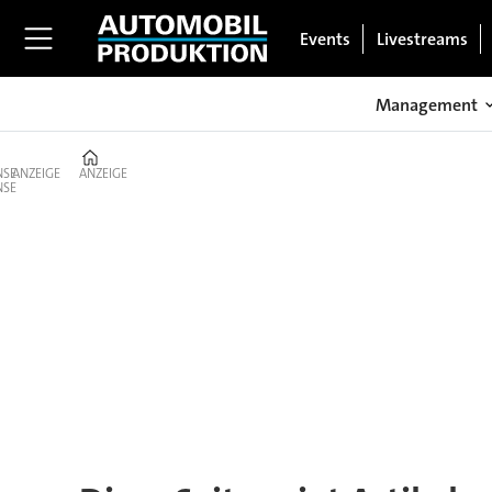
Events
Livestreams
Management
Home
ANZEIGE
ANZEIGE
Tag:
borgward