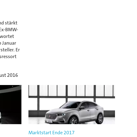
d stärkt
 Ex-BMW-
wortet
b Januar
teller. Er
sressort
ust 2016
Marktstart Ende 2017