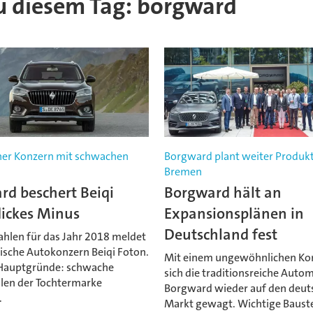
 zu diesem Tag: borgward
her Konzern mit schwachen
Borgward plant weiter Produkt
Bremen
rd beschert Beiqi
Borgward hält an
dickes Minus
Expansionsplänen in
Deutschland fest
ahlen für das Jahr 2018 meldet
sische Autokonzern Beiqi Foton.
Mit einem ungewöhnlichen Ko
 Hauptgründe: schwache
sich die traditionsreiche Auto
len der Tochtermarke
Borgward wieder auf den deut
.
Markt gewagt. Wichtige Bauste