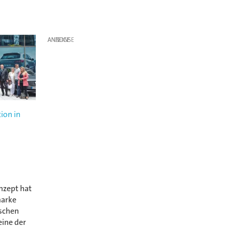
ANZEIGE
ion in
nzept hat
marke
schen
ine der