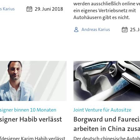
werden ausschließlich online v
29. Juni 2018
s Karius
ein eigenes Vertriebsnetz mit
Autohäusern gibt es nicht.
25. 
Andreas Karius
esigner binnen 10 Monaten
Joint Venture für Autositze
igner Habib verlässt
Borgward und Faureci
arbeiten in China z
esigner Karim Habib verlässt
Der deutsch-chinesische Auto