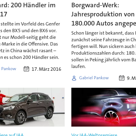
rd: 200 Händler im
Borgward-Werk:
017
Jahresproduktion von
180.000 Autos angepe
stellte im Vorfeld des Genfer
s den BX5 und den BX6 vor.
Schon länger ist bekannt, das
 nur Modell-seitig geht die
zunächst seine Fahrzeuge in Ch
Marke in die Offensive. Das
fertigen will. Nun sickern auch
tz in China wächst rasant –
Produktionszahlen durch: 180
n es schon 200 Händler sein.
sollen in Peking jährlich vom B
laufen.
17. März 2016
l Pankow
9. M
Gabriel Pankow
ere auf IAA
Vor IAA-Weltpremiere