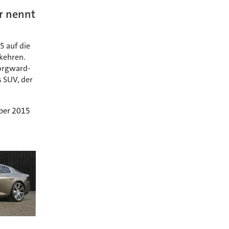
r nennt
5 auf die
kehren.
orgward-
s SUV, der
ber 2015