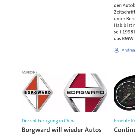
den Autoba
Zeitschrif
unter Beru
Habib ist
seit 1998 
das BMW 
Andrea
ANZEIGE
Derzeit Fertigung in China
Erneute K
Borgward will wieder Autos
Contine