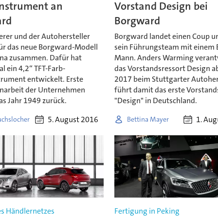
nstrument an
Vorstand Design bei
ard
Borgward
erer und der Autohersteller
Borgward landet einen Coup un
für das neue Borgward-Modell
sein Führungsteam mit einem
ina zusammen. Dafür hat
Mann. Anders Warming verant
l ein 4,2“ TFT-Farb-
das Vorstandsressort Design a
rument entwickelt. Erste
2017 beim Stuttgarter Autohers
arbeit der Unternehmen
führt damit das erste Vorstand
das Jahr 1949 zurück.
"Design" in Deutschland.
5. August 2016
1. Aug
uchslocher
Bettina Mayer
s Händlernetzes
Fertigung in Peking