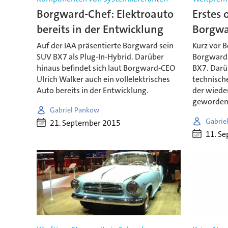
Borgward-Chef: Elektroauto
Erstes o
bereits in der Entwicklung
Borgwa
Auf der IAA präsentierte Borgward sein
Kurz vor B
SUV BX7 als Plug-In-Hybrid. Darüber
Borgward d
hinaus befindet sich laut Borgward-CEO
BX7. Darüb
Ulrich Walker auch ein vollelektrisches
technische
Auto bereits in der Entwicklung.
der wiede
geworden
Gabriel Pankow
Gabrie
21. September 2015
11. S