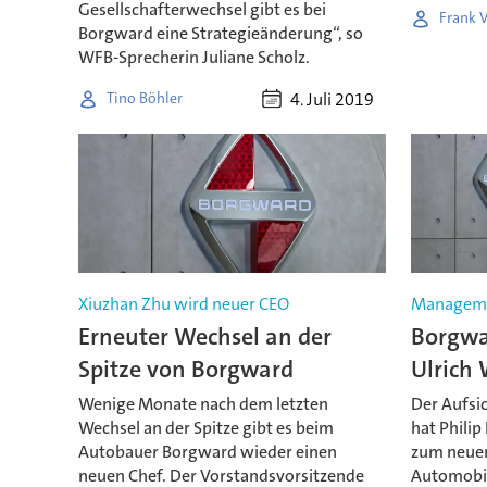
Gesellschafterwechsel gibt es bei
Frank 
Borgward eine Strategieänderung“, so
WFB-Sprecherin Juliane Scholz.
4. Juli 2019
Tino Böhler
Xiuzhan Zhu wird neuer CEO
Managem
Erneuter Wechsel an der
Borgwar
Spitze von Borgward
Ulrich 
Wenige Monate nach dem letzten
Der Aufsi
Wechsel an der Spitze gibt es beim
hat Philip
Autobauer Borgward wieder einen
zum neuen
neuen Chef. Der Vorstandsvorsitzende
Automobil