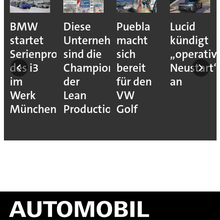
BMW
Diese
Puebla
Lucid
startet
Unternehmen
macht
kündigt
Serienproduktion
sind die
sich
„operativ
des i3
Champions
bereit
Neustart“
im
der
für den
an
Werk
Lean
VW
München
Production
Golf