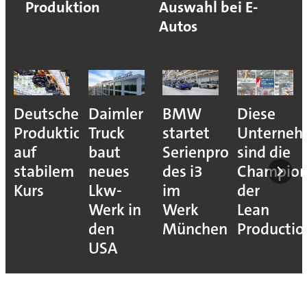
Produktion
Auswahl bei E-
Autos
Deutsche
Daimler
BMW
Diese
Produktion
Truck
startet
Unterne
auf
baut
Serienproduktion
sind die
stabilem
neues
des i3
Champion
Kurs
Lkw-
im
der
Werk in
Werk
Lean
den
München
Productio
USA