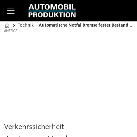
Technik
Automatische Notfallbremse fester Bestandteil in US-Crashtest-Rating
Home
ANZEIGE
ANZEIGE
Verkehrssicherheit