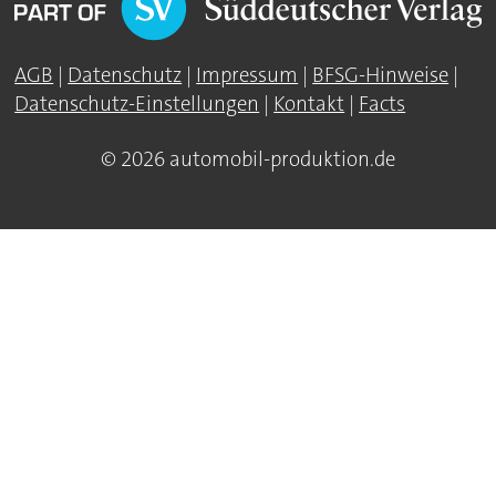
AGB
|
Datenschutz
|
Impressum
|
BFSG-Hinweise
|
Datenschutz-Einstellungen
|
Kontakt
|
Facts
© 2026 automobil-produktion.de