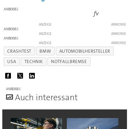
ANZEIGE
fv
ANZEIGE
ANZEIGE
ANZEIGE
ANZEIGE
ANZEIGE
CRASHTEST
BMW
AUTOMOBILHERSTELLER
USA
TECHNIK
NOTFALLBREMSE
ANZEIGE
A
uch interessant