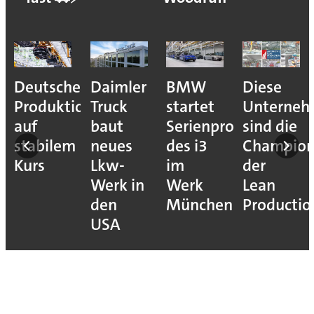
Deutsche
Daimler
BMW
Diese
Produktion
Truck
startet
Unterne
auf
baut
Serienproduktion
sind die
stabilem
neues
des i3
Champion
Kurs
Lkw-
im
der
Werk in
Werk
Lean
den
München
Productio
USA