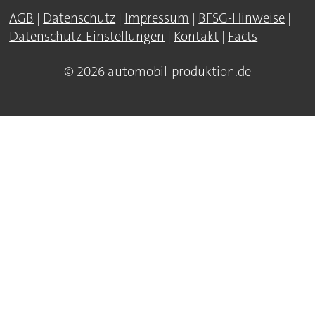
AGB
|
Datenschutz
|
Impressum
|
BFSG-Hinweise
|
Datenschutz-Einstellungen
|
Kontakt
|
Facts
© 2026 automobil-produktion.de