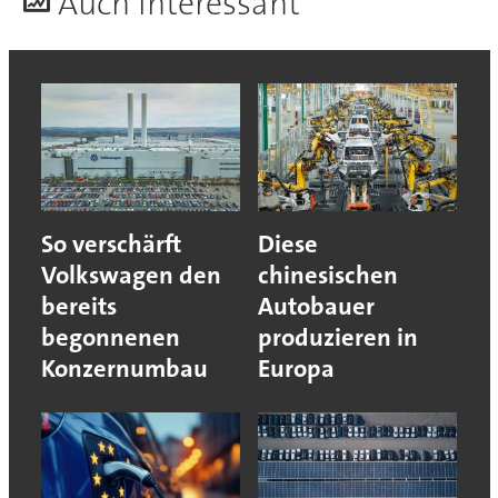
A
uch interessant
So verschärft
Diese
Volkswagen den
chinesischen
bereits
Autobauer
begonnenen
produzieren in
Konzernumbau
Europa