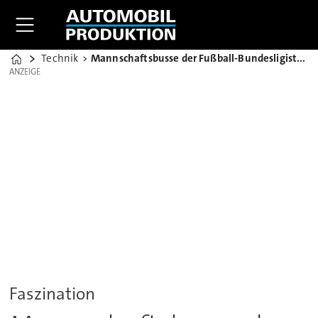
Technik
Mannschaftsbusse der Fußball-Bundesligisten: So fahren die Stars
Home
ANZEIGE
ANZEIGE
Faszination