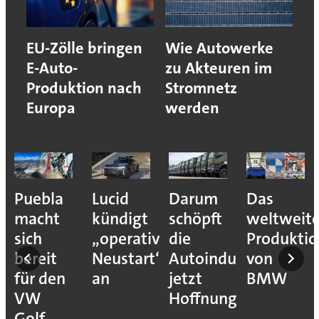
EU-Zölle bringen
Wie Autowerke
E-Auto-
zu Akteuren im
Produktion nach
Stromnetz
Europa
werden
Puebla
Lucid
Darum
Das
macht
kündigt
schöpft
weltweit
sich
„operativen
die
Produkti
bereit
Neustart“
Autoindustrie
von
für den
an
jetzt
BMW
VW
Hoffnung
Golf