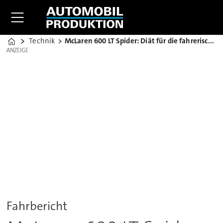
Technik
McLaren 600 LT Spider: Diät für die fahrerische Ideallinie
Home
ANZEIGE
ANZEIGE
Fahrbericht