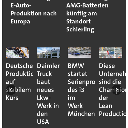
E-Auto-
AMG-Batterien
Produktion nach
künftig am
Europa
Standort
Schierling
Deutsche
Daimler
BMW
Diese
Produktion
Truck
startet
Unterne
auf
baut
Serienproduktion
sind die
stabilem
neues
des i3
Champion
Kurs
Lkw-
im
der
Werk in
Werk
Lean
den
München
Productio
USA