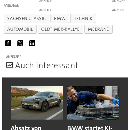
ANZEIGE
ANZEIGE
ANZEIGE
SACHSEN CLASSIC
BMW
TECHNIK
AUTOMOBIL
OLDTIMER-RALLYE
MEERANE
ANZEIGE
A
uch interessant
Absatz von
BMW startet KI-