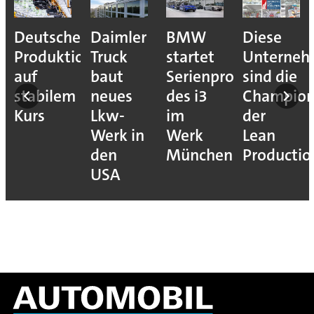
Deutsche
Daimler
BMW
Diese
Produktion
Truck
startet
Unterne
auf
baut
Serienproduktion
sind die
stabilem
neues
des i3
Champion
Kurs
Lkw-
im
der
Werk in
Werk
Lean
den
München
Productio
USA