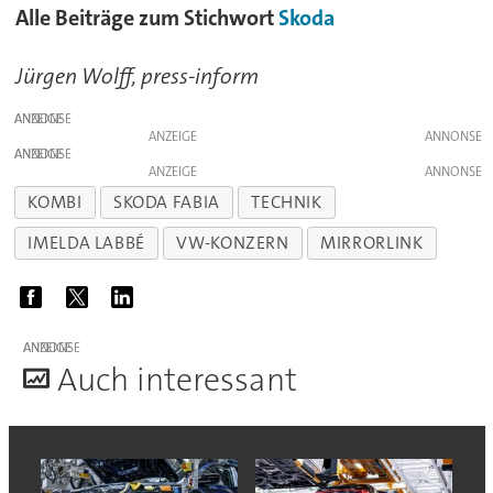
Alle Beiträge zum Stichwort
Skoda
Jürgen Wolff, press-inform
ANZEIGE
ANZEIGE
ANZEIGE
ANZEIGE
KOMBI
SKODA FABIA
TECHNIK
IMELDA LABBÉ
VW-KONZERN
MIRRORLINK
ANZEIGE
A
uch interessant