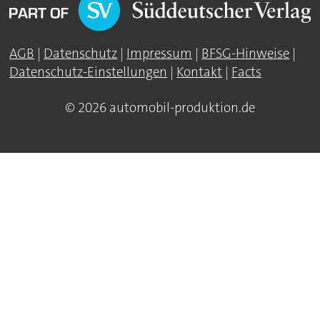
AGB
|
Datenschutz
|
Impressum
|
BFSG-Hinweise
|
Datenschutz-Einstellungen
|
Kontakt
|
Facts
© 2026 automobil-produktion.de