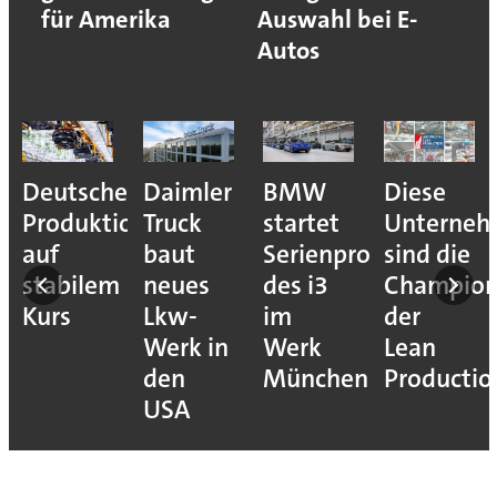
für Amerika
Auswahl bei E-
Autos
Deutsche
Daimler
BMW
Diese
Produktion
Truck
startet
Unterne
auf
baut
Serienproduktion
sind die
stabilem
neues
des i3
Champion
Kurs
Lkw-
im
der
Werk in
Werk
Lean
den
München
Productio
USA