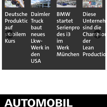
Deutsche
Daimler
BMW
Diese
Produktion
Truck
startet
Unterne
auf
baut
Serienproduktion
sind die
stabilem
neues
des i3
Champion
Kurs
Lkw-
im
der
Werk in
Werk
Lean
den
München
Productio
USA