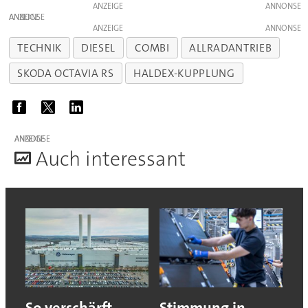
ANZEIGE
ANZEIGE
ANZEIGE
TECHNIK
DIESEL
COMBI
ALLRADANTRIEB
SKODA OCTAVIA RS
HALDEX-KUPPLUNG
ANZEIGE
A
uch interessant
So verschärft
Stimmung in