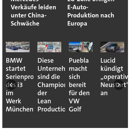
Verkäufe leiden
E-Auto-
unter China-
Produktion nach
Schwäche
Europa
BMW
Diese
Puebla
Lucid
startet
Unternehmen
macht
kündigt
Serienproduktion
sind die
sich
„operativ
des i3
Champions
bereit
Neustart“
im
der
für den
an
Werk
Lean
VW
München
Production
Golf