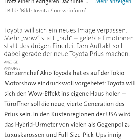
Trotz einer niedrigeren Dachlinie und des deutlich flacheren Hecks werden kaum Designpreise auf den 4,54 Meter langen Fünfsitzer einprasseln. Alle
(Bild: Toyota / press-inform)
Toyota will sich ein neues Image verpassen.
Mehr „wow“ statt „puh“ – gelebte Emotionen
statt des drögen Einerlei. Den Auftakt soll
dabei gerade der neue Toyota Prius machen.
ANZEIGE
Konzernchef Akio Toyoda hat es auf der Tokio
Motorshow eindrucksvoll vorgebetet: Toyota will
sich den Wow-Effekt ins eigene Haus holen –
Türöffner soll die neue, vierte Generation des
Prius sein. In den Küstenregionen der USA wird
das Hybrid-Urmeter von vielen als Gegenpol zu
Luxuskarossen und Full-Size-Pick-Ups innig