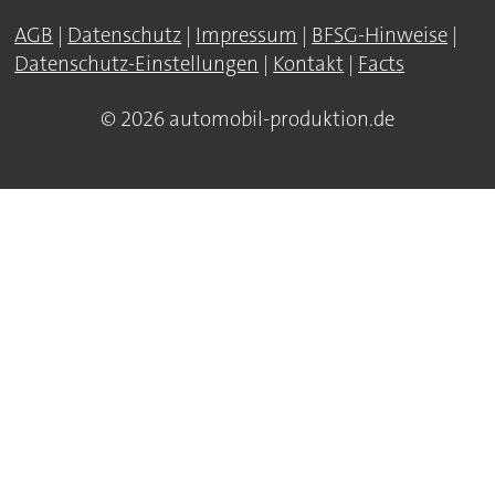
AGB
|
Datenschutz
|
Impressum
|
BFSG-Hinweise
|
Datenschutz-Einstellungen
|
Kontakt
|
Facts
© 2026 automobil-produktion.de