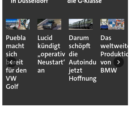
in Düsseldorf
die G-Klasse
Puebla
Lucid
Darum
Das
macht
kündigt
schöpft
weltweit
sich
„operativen
die
Produkti
bereit
Neustart“
Autoindustrie
von
für den
an
jetzt
BMW
VW
Hoffnung
Golf