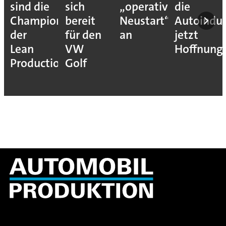
sind die
sich
„operativen
die
Champions
bereit
Neustart“
Autoindus
der
für den
an
jetzt
Lean
VW
Hoffnung
Production
Golf