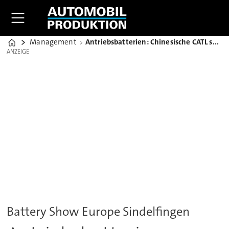
Management
Antriebsbatterien: Chinesische CATL setzt Europa auf Priority
Home
ANZEIGE
ANZEIGE
Battery Show Europe Sindelfingen