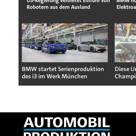
US-Regierung verbietet Einfuhr von
BMW hol
Robotern aus dem Ausland
Elektro
BMW startet Serienproduktion
Diese U
des i3 im Werk München
Champio