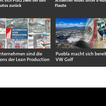
t sich Platz zwei bei den
Schaeffler leidet unter E-Au
autos zurück
Flaute
nternehmen sind die
Puebla macht sich bereit
ns der Lean Production
VW Golf