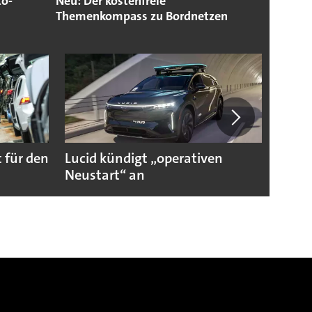
to-
Neu: Der kostenfreie
Themenkompass zu Bordnetzen
 für den
Lucid kündigt „operativen
Darum
Neustart“ an
Autoi