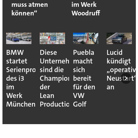
muss atmen
im Werk
können“
Woodruff
BMW
Diese
Puebla
Lucid
startet
Unternehmen
macht
kündigt
Serienproduktion
sind die
sich
„operativ
des i3
Champions
bereit
Neustart“
im
der
für den
an
Werk
Lean
VW
München
Production
Golf