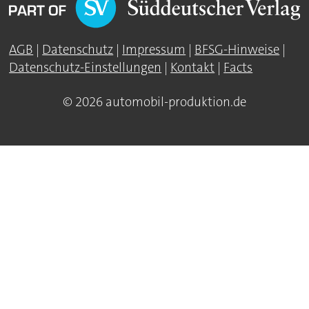
AGB
|
Datenschutz
|
Impressum
|
BFSG-Hinweise
|
Datenschutz-Einstellungen
|
Kontakt
|
Facts
© 2026 automobil-produktion.de