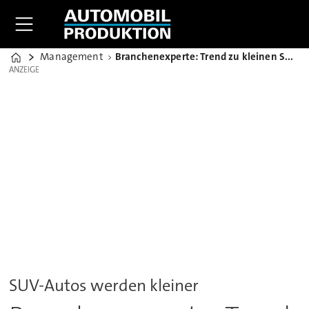
Management
Branchenexperte: Trend zu kleinen SUVs speist das Wachstum
Home
ANZEIGE
ANZEIGE
SUV-Autos werden kleiner