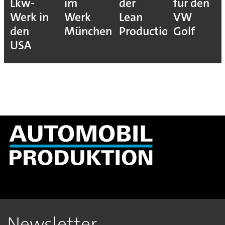
Lkw-
im
der
für den
Werk in
Werk
Lean
VW
den
München
Production
Golf
USA
Newsletter