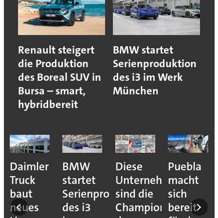
Renault steigert
BMW startet
die Produktion
Serienproduktion
des Boreal SUV in
des i3 im Werk
Bursa – smart,
München
hybridbereit
e
Daimler
BMW
Diese
Puebla
ion
Truck
startet
Unternehmen
macht
baut
Serienproduktion
sind die
sich
neues
des i3
Champions
bereit