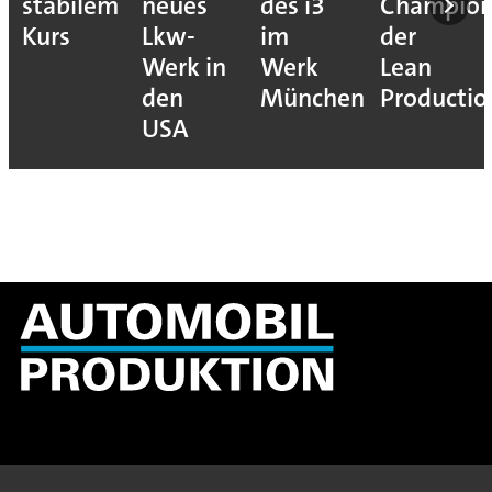
stabilem
neues
des i3
Champion
Kurs
Lkw-
im
der
Werk in
Werk
Lean
den
München
Productio
USA