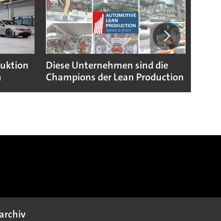
duktion
Diese Unternehmen sind die
Puebl
n
Champions der Lean Production
VW G
archiv