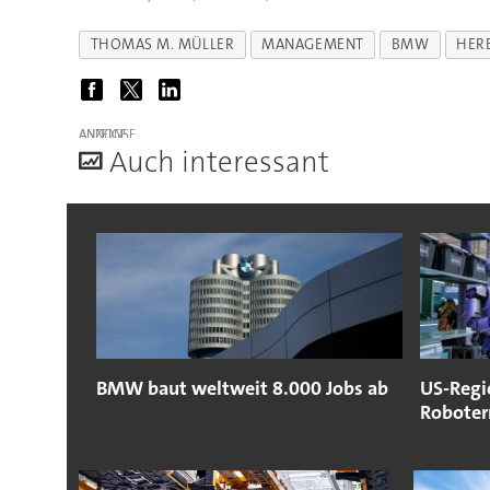
THOMAS M. MÜLLER
MANAGEMENT
BMW
HER
ANZEIGE
A
uch interessant
BMW baut weltweit 8.000 Jobs ab
US-Regi
Roboter