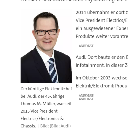
2014 übernahm er dort zus
Vice President Electrics
ein ausgewiesener Expert
Produkte weiter vorantre
ANZEIGE
Audi. Dort baute er den 
Infotainment. In dieser Z
Im Oktober 2003 wechselt
Elektrik/Elektronik Produ
Der künftige Elektronikchef
ANZEIGE
bei Audi, der 45-Jährige
ANZEIGE
Thomas M. Müller, war seit
2015 Vice President
Electrics/Electronics &
Chassis.
(Bild: Audi)