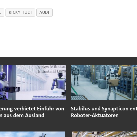
E
RICKY HUDI
AUDI
erung verbietet Einfuhr von
Stabilus und Synapticon en
n aus dem Ausland
Roboter-Aktuatoren