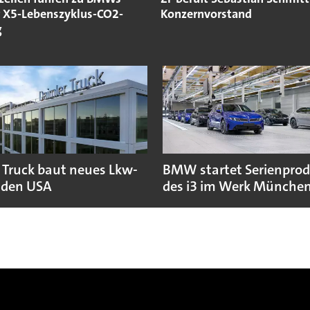
 X5-Lebenszyklus-CO2-
Konzernvorstand
g
 Truck baut neues Lkw-
BMW startet Serienpro
 den USA
des i3 im Werk Münche