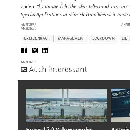
zudem
"kontinuierlich über den Tellerrand, um un
Special Applications und im Elektronikbereich vorstel
ANZEIGE
ANZE
ANZEIGE
BREIDENBACH
MANAGEMENT
LOCKDOWN
LIE
ANZEIGE
A
uch interessant
So verschärft Volkswagen den
Batteri