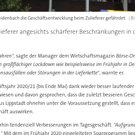
idenbach die Geschäftsentwicklung beim Zulieferer gefährdet.
lieferer angesichts schärferer Beschränkungen in 
ahren"
, sagte der Manager dem Wirtschaftsmagazin
Börse-On
n großflächiger Lockdown wie beispielsweise im Frühjahr in 
sausfällen oder Störungen in der Lieferkette
", warnte er.
häftsjahr 2020/21 (bis Ende Mai) dank wieder besser laufen
wiesen und davon gesprochen, dass die zuletzt besseren Ges
 Lippstadt ohnehin unter die Voraussetzung gestellt, dass 
häft auswirken.
hin tendenziell Verbesserungen im Tagesgeschäft.
"Aufgrund
."
Mit dem im Frühjahr 2020 eingeleiteten Sparprogramm lie