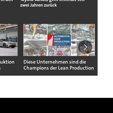
zwei Jahren zurück
duktion
Diese Unternehmen sind die
Puebl
n
Champions der Lean Production
VW G