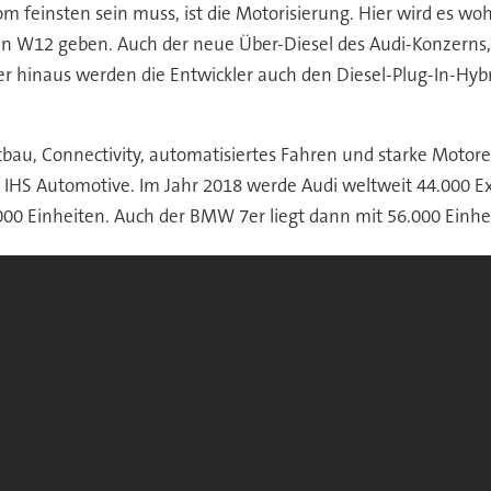
m feinsten sein muss, ist die Motorisierung. Hier wird es 
nen W12 geben. Auch der neue Über-Diesel des Audi-Konzerns, 
 hinaus werden die Entwickler auch den Diesel-Plug-In-Hybri
tbau, Connectivity, automatisiertes Fahren und starke Moto
ut IHS Automotive. Im Jahr 2018 werde Audi weltweit 44.000 E
000 Einheiten. Auch der BMW 7er liegt dann mit 56.000 Einhe