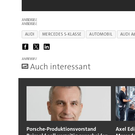
ANZEIGE
ANZEIGE
AUDI
MERCEDES S-KLASSE
AUTOMOBIL
AUDI A
ANZEIGE
A
uch interessant
Porsche-Produktionsvorstand
Axel Edi