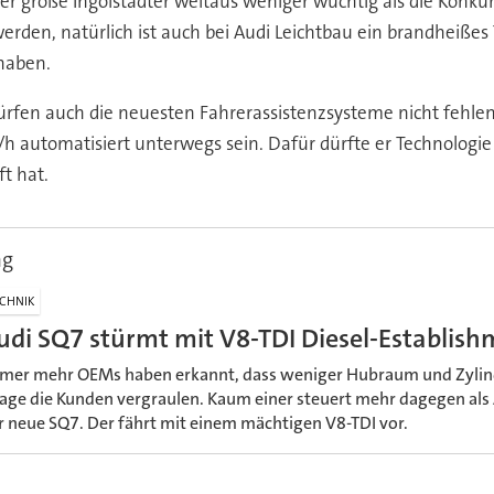
der große Ingolstädter weitaus weniger wuchtig als die Konk
r werden, natürlich ist auch bei Audi Leichtbau ein brandhei
haben.
dürfen auch die neuesten Fahrerassistenzsysteme nicht fehle
km/h automatisiert unterwegs sein. Dafür dürfte er Technolog
t hat.
ng
CHNIK
udi SQ7 stürmt mit V8-TDI Diesel-Establis
mer mehr OEMs haben erkannt, dass weniger Hubraum und Zylinde
age die Kunden vergraulen. Kaum einer steuert mehr dagegen als Au
r neue SQ7. Der fährt mit einem mächtigen V8-TDI vor.