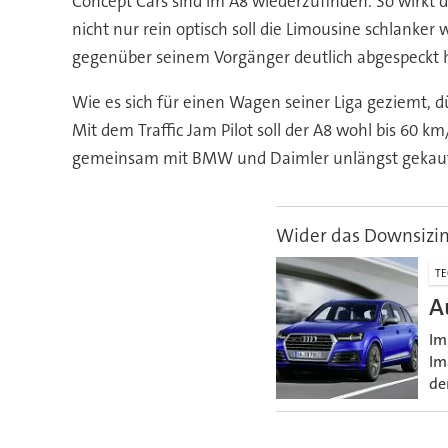
Concept Cars sind im A8 wiederzufinden. So wirkt 
nicht nur rein optisch soll die Limousine schlanke
gegenüber seinem Vorgänger deutlich abgespeckt 
Wie es sich für einen Wagen seiner Liga geziemt, 
Mit dem Traffic Jam Pilot soll der A8 wohl bis 60 
gemeinsam mit BMW und Daimler unlängst gekauf
Wider das Downsizi
TE
A
Im
Im
de