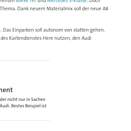
urrenten
BMW 7er
und
Mercedes S-Klasse
. Doch
ßes Thema. Dank neuem Materialmix soll der neue A8
n. Das Einparken soll autonom von statten gehen.
ie des Kartendienstes Here nutzen, den Audi
hment
r nicht nur in Sachen
di. Bestes Beispiel ist