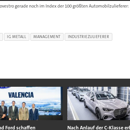
vestro gerade noch im Index der 100 größten Automobilzulieferer: 
IG METALL
MANAGEMENT
INDUSTRIEZULIEFERER
nd Ford schaffen
Nach Anlauf der C-Klasse er