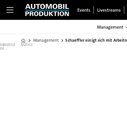
Events
Livestreams
Management
Management
Schaeffler einigt sich mit Arbe
Home
ANZEIGE
ANZEIGE