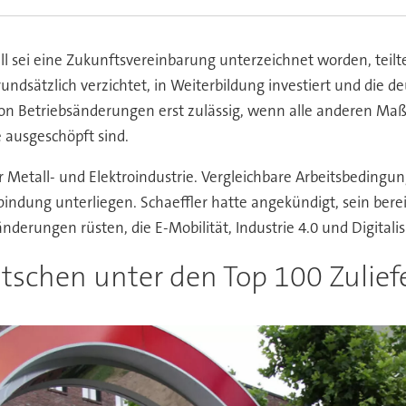
l sei eine Zukunftsvereinbarung unterzeichnet worden, teil
dsätzlich verzichtet, in Weiterbildung investiert und die d
 Betriebsänderungen erst zulässig, wenn alle anderen Maßn
 ausgeschöpft sind.
r Metall- und Elektroindustrie. Vergleichbare Arbeitsbeding
ifbindung unterliegen. Schaeffler hatte angekündigt, sein be
nderungen rüsten, die E-Mobilität, Industrie 4.0 und Digitalis
utschen unter den Top 100 Zulief