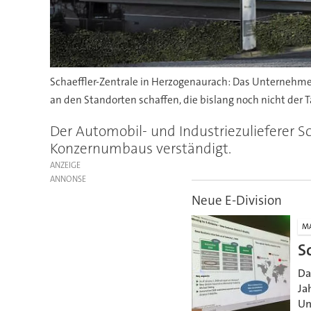
Schaeffler-Zentrale in Herzogenaurach: Das Unternehmen
an den Standorten schaffen, die bislang noch nicht der T
Der Automobil- und Industriezulieferer S
Konzernumbaus verständigt.
ANZEIGE
Neue E-Division
M
S
Da
Ja
Un