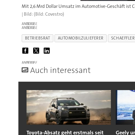
Mit 2,6 Mrd Dollar Umsatz im Automotive-Geschäft ist Co
(Bild: Covestro)
ANZEIGE
ANZEIGE
BETRIEBSRAT
AUTOMOBILZULIEFERER
SCHAEFFLER
ANZEIGE
A
uch interessant
Toyota-Absatz geht erstmals seit
Geely u