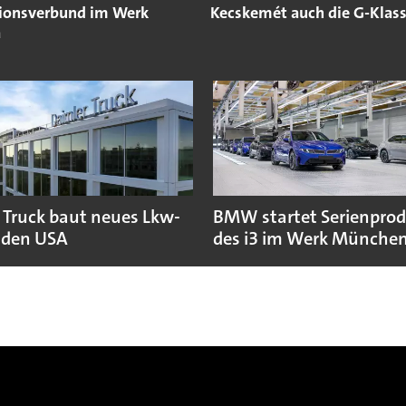
ionsverbund im Werk
Kecskemét auch die G-Klas
a
 Truck baut neues Lkw-
BMW startet Serienpro
 den USA
des i3 im Werk Münche