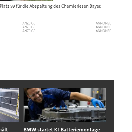
Platz 99 für die Abspaltung des Chemieriesen Bayer.
Infin
ANZEIGE
ANZEIGE
ANZEIGE
hält
BMW startet KI-Batteriemontage