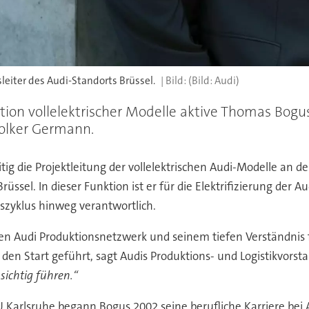
eiter des Audi-Standorts Brüssel.
(Bild: Audi)
oduktion vollelektrischer Modelle aktive Thomas B
Volker Germann.
ig die Projektleitung der vollelektrischen Audi-Modelle an 
üssel. In dieser Funktion ist er für die Elektrifizierung der 
zyklus hinweg verantwortlich.
alen Audi Produktionsnetzwerk und seinem tiefen Verständni
den Start geführt, sagt Audis Produktions- und Logistikvorst
sichtig führen.“
arlsruhe begann Bogus 2002 seine berufliche Karriere bei Aud