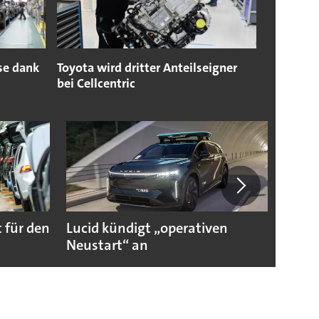
se dank
Toyota wird dritter Anteilseigner
bei Cellcentric
 für den
Lucid kündigt „operativen
Darum
Neustart“ an
Autoi