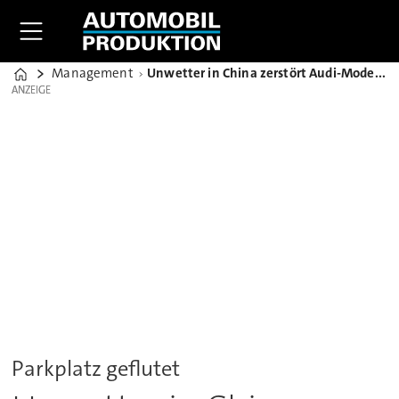
Management
Unwetter in China zerstört Audi-Modelle im Wert von 17 Millionen US-Dollar
Home
ANZEIGE
ANZEIGE
Parkplatz geflutet