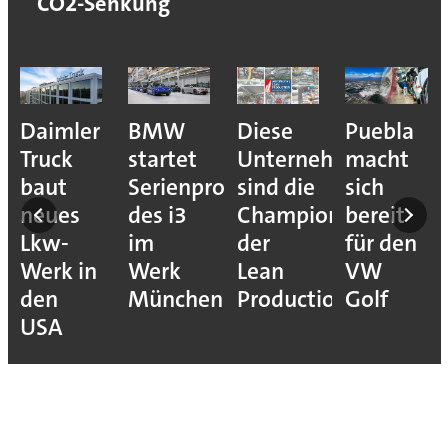
CO2-Senkung
e
Daimler
BMW
Diese
Puebla
ion
Truck
startet
Unternehmen
macht
baut
Serienproduktion
sind die
sich
neues
des i3
Champions
bereit
Lkw-
im
der
für den
Werk in
Werk
Lean
VW
den
München
Production
Golf
USA