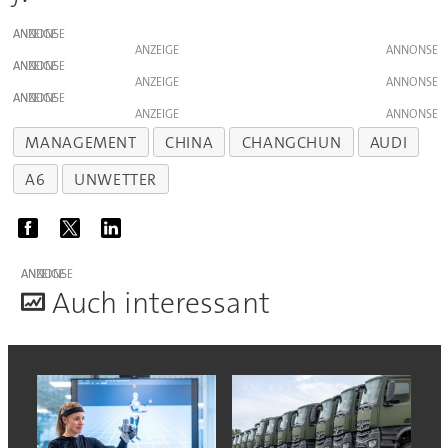
ANZEIGE
ANZEIGE
ANZEIGE
ANZEIGE
ANZEIGE
ANZEIGE
MANAGEMENT
CHINA
CHANGCHUN
AUDI
A6
UNWETTER
ANZEIGE
A
uch interessant