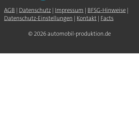
AGB
|
Datenschutz
|
Impressum
|
BFSG-Hinweise
|
Datenschutz-Einstellungen
|
Kontakt
|
Facts
© 2026 automobil-produktion.de