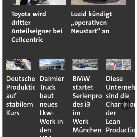
Toyota wird
Lucid kündigt
dritter
„operativen
Anteilseigner bei
Neustart“ an
Cellcentric
Deutsche
Daimler
BMW
Diese
Produktion
Truck
startet
Unterne
auf
baut
Serienproduktion
sind die
stabilem
neues
des i3
Champion
Kurs
Lkw-
im
der
Werk in
Werk
Lean
den
München
Productio