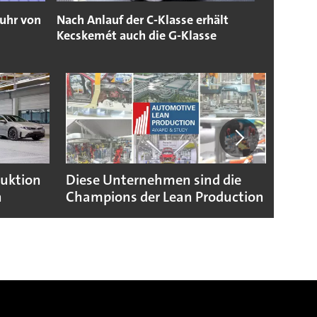
fuhr von
Nach Anlauf der C-Klasse erhält
Kecskemét auch die G-Klasse
duktion
Diese Unternehmen sind die
Puebl
n
Champions der Lean Production
VW G